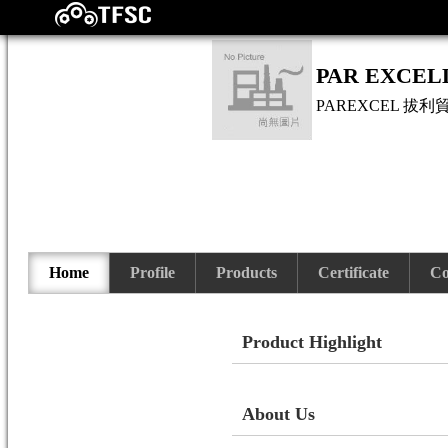
PAR EXCEL
PAREXCEL
拔利
Home
Profile
Products
Certificate
Co
Product Highlight
About Us