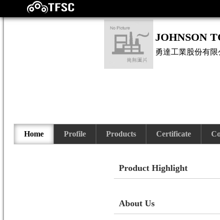
JOHNSON TO
勇達工業股份有限
Home
Profile
Products
Certificate
Co
Product Highlight
About Us