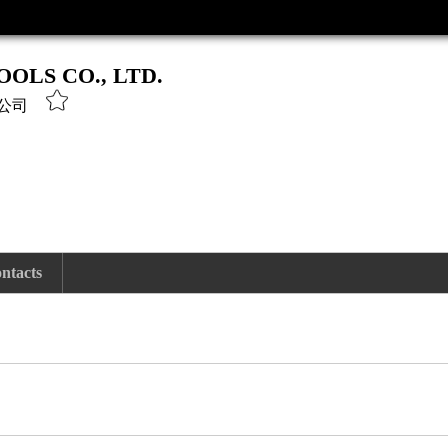
OLS CO., LTD.
公司
ntacts